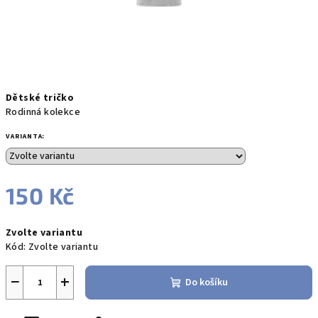
Dětské tričko
Rodinná kolekce
VARIANTA:
150 Kč
Měrná
Zvolte variantu
cena:
Kód:
Zvolte variantu
−
+
Do košíku