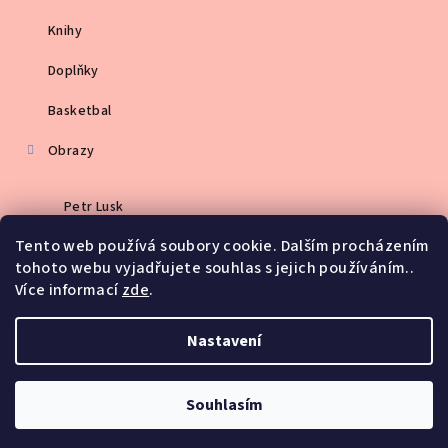
Knihy
Doplňky
Basketbal
Obrazy
Petr Lusk
Tento web používá soubory cookie. Dalším procházením
Martin Straka
tohoto webu vyjadřujete souhlas s jejich používáním..
Více informací
zde
.
Kalendáře
Nastavení
Copyright 2026
FESH FESH Group v.o.s.
. Všechna práva
vyhrazena.
Souhlasím
Vytvořil Shoptet