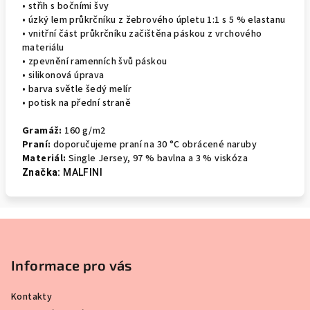
• střih s bočními švy
• úzký lem průkrčníku z žebrového úpletu 1:1 s 5 % elastanu
• vnitřní část průkrčníku začištěna páskou z vrchového
materiálu
• zpevnění ramenních švů páskou
• silikonová úprava
• barva světle šedý melír
• potisk na přední straně
Gramáž:
160 g/m2
Praní:
doporučujeme praní na 3
0 °C obrácené naruby
Materiál:
Single Jersey,
97 % bavlna a 3 % viskóza
Značka:
MALFINI
Z
á
p
Informace pro vás
a
Kontakty
t