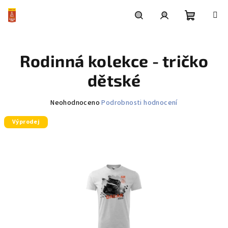
Přejít
na
obsah
Nákupní
Hledat
Přihlášení
Rodinná kolekce - tričko
košík
dětské
Průměrné
Neohodnoceno
Podrobnosti hodnocení
hodnocení
Výprodej
produktu
je
0,0
z
5
hvězdiček.