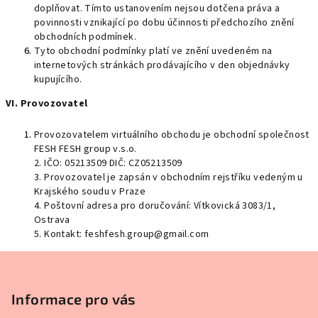
doplňovat. Tímto ustanovením nejsou dotčena práva a
povinnosti vznikající po dobu účinnosti předchozího znění
obchodních podmínek.
Tyto obchodní podmínky platí ve znění uvedeném na
internetových stránkách prodávajícího v den objednávky
kupujícího.
VI. Provozovatel
Provozovatelem virtuálního obchodu je obchodní společnost
FESH FESH group v.s.o.
2.
IČO: 05213509 DIČ: CZ05213509
3. Provozovatel je zapsán v obchodním rejstříku vedeným u
Krajského soudu v Praze
4. Poštovní adresa pro doručování: Vítkovická 3083/1,
Ostrava
5. Kontakt:
feshfesh.group@gmail.com
Z
á
p
Informace pro vás