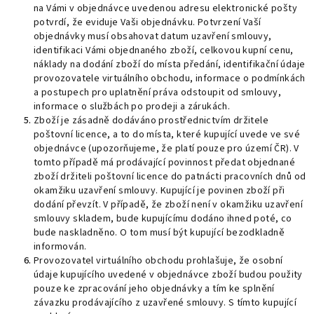
na Vámi v objednávce uvedenou adresu elektronické pošty
potvrdí, že eviduje Vaši objednávku. Potvrzení Vaší
objednávky musí obsahovat datum uzavření smlouvy,
identifikaci Vámi objednaného zboží, celkovou kupní cenu,
náklady na dodání zboží do místa předání, identifikační údaje
provozovatele virtuálního obchodu, informace o podmínkách
a postupech pro uplatnění práva odstoupit od smlouvy,
informace o službách po prodeji a zárukách.
Zboží je zásadně dodáváno prostřednictvím držitele
poštovní licence, a to do místa, které kupující uvede ve své
objednávce (upozorňujeme, že platí pouze pro území ČR). V
tomto případě má prodávající povinnost předat objednané
zboží držiteli poštovní licence do patnácti pracovních dnů od
okamžiku uzavření smlouvy. Kupující je povinen zboží při
dodání převzít. V případě, že zboží není v okamžiku uzavření
smlouvy skladem, bude kupujícímu dodáno ihned poté, co
bude naskladněno. O tom musí být kupující bezodkladně
informován.
Provozovatel virtuálního obchodu prohlašuje, že osobní
údaje kupujícího uvedené v objednávce zboží budou použity
pouze ke zpracování jeho objednávky a tím ke splnění
závazku prodávajícího z uzavřené smlouvy. S tímto kupující