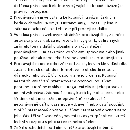
že vztah se řídí právem České republiky. Tímto nejsou
dotčena práva spotřebitele vyplývající z obecně závazných
právních předpisů.
Prodávající není ve vztahu ke kupujícímu vázán žádnými
kodexy chování ve smyslu ustanovení § 3 odst. 1 písm. n)
zákona o ochraně spotřebitele při prodeji na dálku.
Všechna práva k webovým stránkám prodávajícího, zejména
autorská práva k obsahu, fotek, filmů, grafik, ochranných
známek, loga a dalšího obsahu a prvků, náležejí
prodávajícímu. Je zakázáno kopírovat, upravovat nebo jinak
používat obsah nebo jeho část bez souhlasu prodávajícího.
Prodávající nenese odpovědnost za chyby vzniklé v důsledku
zásahů třetích osob do internetového obchodu nebo v
důsledku jeho použití v rozporu s jeho určením. Kupující
nesmí při využívání internetového obchodu používat
postupy, které by mohly mít negativní vliv na jeho provoz a
nesmí vykonávat žádnou činnost, která by mohla jemu nebo
třetím osobám umožnit neoprávněně zasahovat či
neoprávněně užít programové vybavení nebo další součásti
tvořící internetový obchod a užívat internetový obchod nebo
jeho části či softwarové vybavení takovým způsobem, který
by byl v rozporu s jeho určením nebo účelem.
Znění obchodních podmínek může prodávající měnit či