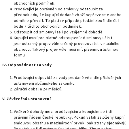
obchodních podmínek.
Prodávající je oprávněn od smlouvy odstoupit za
předpokladu, že kupující dodané zboží nepřevezme anebo
odmítne převzít. To platí i v případě předání zboží dle čl. I
bodu 7 těchto obchodních podmínek.
Odstoupit od smlouvy lze i po vzájemné dohodě.
Kupující musí pro platné odstoupení od smlouvy učinit
jednostranný projev vůle určený provozovateli virtuálního
obchodu. Takový projev vůle musí mít písemnou listinnou
formu.
IV. Odpovědnost za vady
Prodávající odpovídá za vady prodané věci dle příslušných
ustanovení občanského zákoníku.
Záruční doba je 24 měsíců.
V. Závěrečná ustanovení
Veškeré dohody mezi prodávajícím a kupujícím se řídí
právním řádem České republiky. Pokud vztah založený kupní
smlouvou obsahuje mezinárodní prvek, pak strany sjednávají,