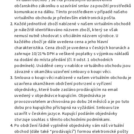
“virtuální obchod”) se řídí příslušnými ustanoveními
občanského zákoníku o uzavírání smluv za použití prostředků
komunikace na dálku. Tímto prostředkem v případě našeho
virtuálního obchodu je především elektronická pošta.
Každé jednotlivé zboží nabízené v našem virtuálním obchodě
je náležitě identifikováno názvem zboží, který se však
nemusí nutně shodovat s oficiálním názvem výrobce. U
každého zboží je dále uvedena cena a jeho hlavní
charakteristika. Cena zboží je uvedena v českých korunách a
zahrnuje 10/21% DPH a veškeré poplatky s výjimkou nákladů
na dodání do místa předání (čl. II odst. 1 obchodních
podmínek). Uváděné ceny v nabídce virtuálního obchodu jsou
závazné v okamžiku uzavření smlouvy o koupi věci.
Smlouva o koupi věci nabízené v našem virtuálním obchodu je
uzavřena okamžikem obdržení potvrzení o vyřízení
objednávky, které bude zasláno prodávajícím na email
uvedený v objednávce kupujícím. Objednávka je
provozovatelem archivována po dobu 24 měsíců a je po tuto
dobu pro kupujícího přístupná na vyžádání. Smlouvu lze
uzavřít v českém jazyce. Kupující podáním objednávky
stvrzuje souhlas s těmito obchodními podmínkami.
Po obdržení řádně vyplněné objednávky vám náš virtuální
obchod (dále také “prodávající”) formou elektronické pošty