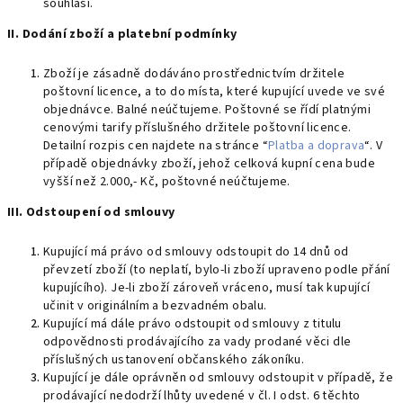
souhlasí.
II. Dodání zboží a platební podmínky
Zboží je zásadně dodáváno prostřednictvím držitele
poštovní licence, a to do místa, které kupující uvede ve své
objednávce. Balné neúčtujeme. Poštovné se řídí platnými
cenovými tarify příslušného držitele poštovní licence.
Detailní rozpis cen najdete na stránce “
Platba a doprava
“. V
případě objednávky zboží, jehož celková kupní cena bude
vyšší než 2.000,- Kč, poštovné neúčtujeme.
III. Odstoupení od smlouvy
Kupující má právo od smlouvy odstoupit do 14 dnů od
převzetí zboží (to neplatí, bylo-li zboží upraveno podle přání
kupujícího). Je-li zboží zároveň vráceno, musí tak kupující
učinit v originálním a bezvadném obalu.
Kupující má dále právo odstoupit od smlouvy z titulu
odpovědnosti prodávajícího za vady prodané věci dle
příslušných ustanovení občanského zákoníku.
Kupující je dále oprávněn od smlouvy odstoupit v případě, že
prodávající nedodrží lhůty uvedené v čl. I odst. 6 těchto