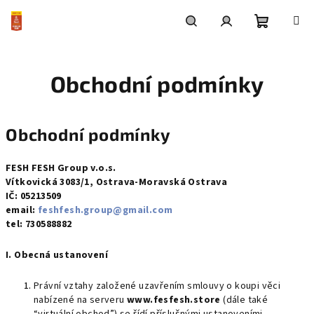
Přejít
na
obsah
Nákupní
Hledat
Přihlášení
Obchodní podmínky
košík
Obchodní podmínky
FESH FESH Group v.o.s.
Vítkovická 3083/1, Ostrava-Moravská Ostrava
IČ:
052
13
509
email:
feshfesh.group@gmail.com
tel: 730588882
I. Obecná ustanovení
Právní vztahy založené uzavřením smlouvy o koupi věci
nabízené na serveru
www.fesfesh.store
(dále také